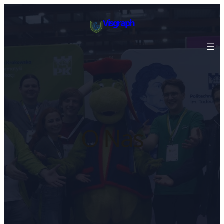
Przejdź
do
Visgraph
treści
O Nas