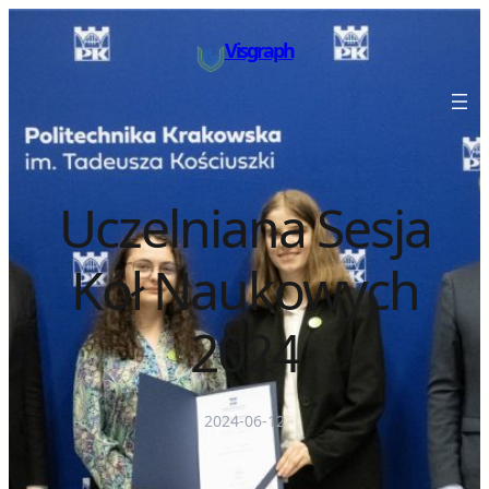
Przejdź
do
Visgraph
treści
Uczelniana Sesja
Kół Naukowych
2024
2024-06-12